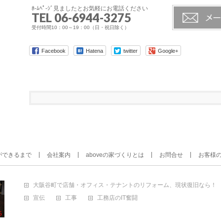
ﾎ-ﾑﾍﾟ-ｼﾞ見ましたとお気軽にお電話ください
TEL 06-6944-3275
受付時間10：00～19：00（日・祝日除く）
Facebook
Hatena
twitter
Google+
ができるまで
会社案内
aboveの家づくりとは
お問合せ
お客様
大阪谷町で店舗・オフィス・テナントのリフォーム、現状復旧なら！
宣伝
工事
工務店のIT奮闘