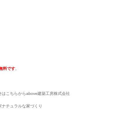
無料です
。
はこちらからabove建築工房株式会社
家ナチュラルな家づくり