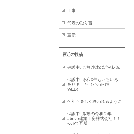
工事
代表の独り言
宣伝
最近の投稿
保護中: ご無沙汰の近況状況
保護中: 令和3年もいろいろ
ありました（かわら版
WEB）
今年も楽しく終われるように
保護中: 激動の令和２年
above建築工房株式会社！！
webで瓦版