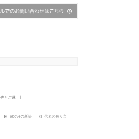
の声とご縁
aboveの新築
代表の独り言