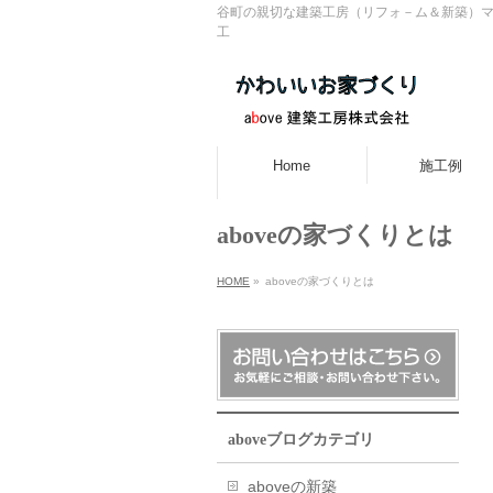
谷町の親切な建築工房（リフォ－ム＆新築）マ
工
Home
施工例
aboveの家づくりとは
HOME
»
aboveの家づくりとは
aboveブログカテゴリ
aboveの新築