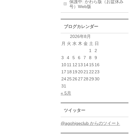
保護中: かわら版（お盆休み
号）Web版
ブログカレンダー
2026年8月
月
火
水
木
金
土
日
1
2
3
4
5
6
7
8
9
10
11
12
13
14
15
16
17
18
19
20
21
22
23
24
25
26
27
28
29
30
31
« 5月
ツイッター
@agohigeclub からのツイート