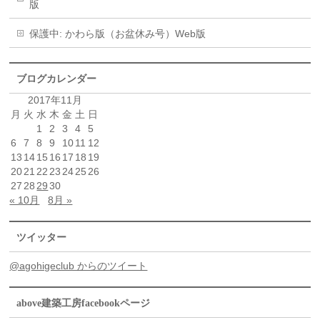
版
保護中: かわら版（お盆休み号）Web版
ブログカレンダー
2017年11月
月
火
水
木
金
土
日
1
2
3
4
5
6
7
8
9
10
11
12
13
14
15
16
17
18
19
20
21
22
23
24
25
26
27
28
29
30
« 10月
8月 »
ツイッター
@agohigeclub からのツイート
above建築工房facebookページ