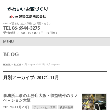
ﾎ-ﾑﾍﾟ-ｼﾞ見ましたとお気軽にお電話ください
TEL
06-6944-3275
受付時間10：00～19：00（日・祝日除く）
MENU
BLOG
HOME
»
BLOG
»
月: <span>2017年11月</span>
月別アーカイブ: 2017年11月
事務所工事の工務店大阪・収益物件のリノ
ベ－ション大阪
2017年11月29日
テナントビル工事
代表の独り