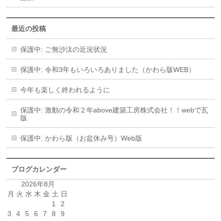
最近の投稿
保護中: ご無沙汰の近況状況
保護中: 令和3年もいろいろありました（かわら版WEB）
今年も楽しく終われるように
保護中: 激動の令和２年above建築工房株式会社！！webで瓦
版
保護中: かわら版（お盆休み号）Web版
ブログカレンダー
2026年8月
月
火
水
木
金
土
日
1
2
3
4
5
6
7
8
9