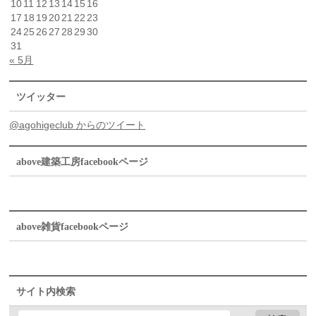
10
11
12
13
14
15
16
17
18
19
20
21
22
23
24
25
26
27
28
29
30
31
« 5月
ツイッター
@agohigeclub からのツイート
above建築工房facebookページ
above雑貨facebookページ
サイト内検索