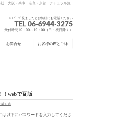
会社 大阪・兵庫・奈良・京都 ナチュラル施
ﾎ-ﾑﾍﾟ-ｼﾞ見ましたとお気軽にお電話ください
TEL 06-6944-3275
受付時間10：00～19：00（日・祝日除く）
お問合せ
お客様の声とご縁
！！webで瓦版
の独り言
には以下にパスワードを入力してくださ