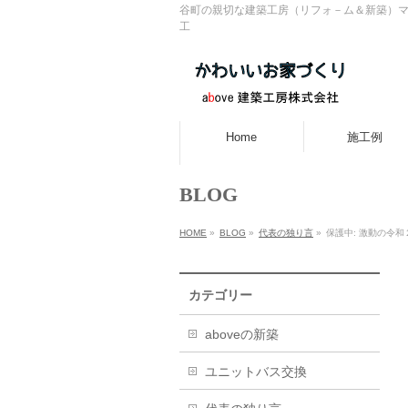
谷町の親切な建築工房（リフォ－ム＆新築）マ
工
Home
施工例
BLOG
HOME
»
BLOG
»
代表の独り言
»
保護中: 激動の令和
カテゴリー
aboveの新築
ユニットバス交換