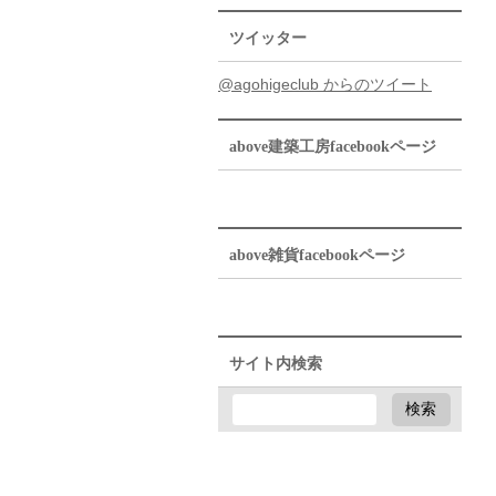
ツイッター
@agohigeclub からのツイート
above建築工房facebookページ
above雑貨facebookページ
サイト内検索