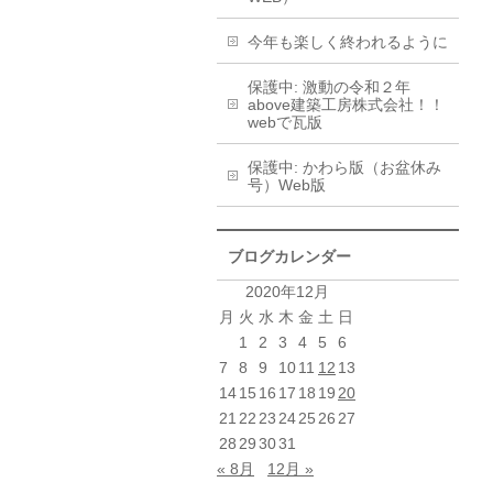
今年も楽しく終われるように
保護中: 激動の令和２年
above建築工房株式会社！！
webで瓦版
保護中: かわら版（お盆休み
号）Web版
ブログカレンダー
2020年12月
月
火
水
木
金
土
日
1
2
3
4
5
6
7
8
9
10
11
12
13
14
15
16
17
18
19
20
21
22
23
24
25
26
27
28
29
30
31
« 8月
12月 »