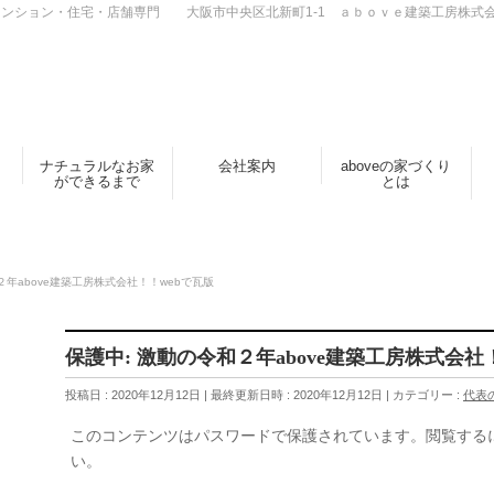
ンション・住宅・店舗専門 大阪市中央区北新町1-1 ａｂｏｖｅ建築工房株式
ナチュラルなお家
会社案内
aboveの家づくり
ができるまで
とは
２年above建築工房株式会社！！webで瓦版
保護中: 激動の令和２年above建築工房株式会社
投稿日 : 2020年12月12日
最終更新日時 : 2020年12月12日
カテゴリー :
代表
このコンテンツはパスワードで保護されています。閲覧する
い。