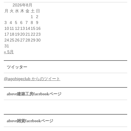
2026年8月
月
火
水
木
金
土
日
1
2
3
4
5
6
7
8
9
10
11
12
13
14
15
16
17
18
19
20
21
22
23
24
25
26
27
28
29
30
31
« 5月
ツイッター
@agohigeclub からのツイート
above建築工房facebookページ
above雑貨facebookページ