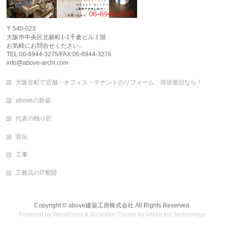
〒540-023
大阪市中央区北新町1-1千倉ビル１階
お気軽にお問合せください。
TEL:06-6944-3275/FAX:06-6944-3276
info@above-archi.com
大阪谷町で店舗・オフィス・テナントのリフォーム、現状復旧なら！
aboveの新築
代表の独り言
宣伝
工事
工務店のIT奮闘
Copyright ©
above建築工房株式会社
All Rights Reserved.
Powered by
WordPress
&
BizVektor Theme
by
Vektor,Inc.
technology.