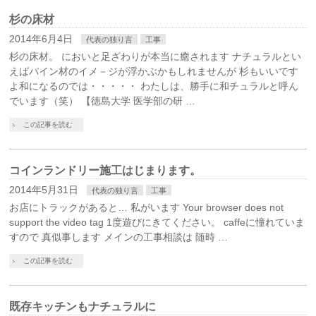
杉の床材
2014年6月4日
代表の独り言
工事
杉の床材。 においと足ざわりが本当に癒されます ナチュラルとい
えばパイン材のイメ－ジが浮かぶかもしれませんが 杉もいいです
よ和になるのでは・・・・・ わたしは、勝手に和チュラルと呼ん
でいます（笑） 【徳島大学 医学部の研 …
この記事を読む
コインランドリー施工はじまります。
2014年5月31日
代表の独り言
工事
お店にトラックがあると… 私がいます Your browser does not
support the video tag 1度遊びにきてください。 caffeに憧れていま
すので 真似事します メインの工事相談は 随時 …
この記事を読む
既存キッチンもナチュラルに