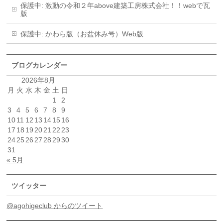
保護中: 激動の令和２年above建築工房株式会社！！webで瓦
版
保護中: かわら版（お盆休み号）Web版
ブログカレンダー
2026年8月
月
火
水
木
金
土
日
1
2
3
4
5
6
7
8
9
10
11
12
13
14
15
16
17
18
19
20
21
22
23
24
25
26
27
28
29
30
31
« 5月
ツイッター
@agohigeclub からのツイート