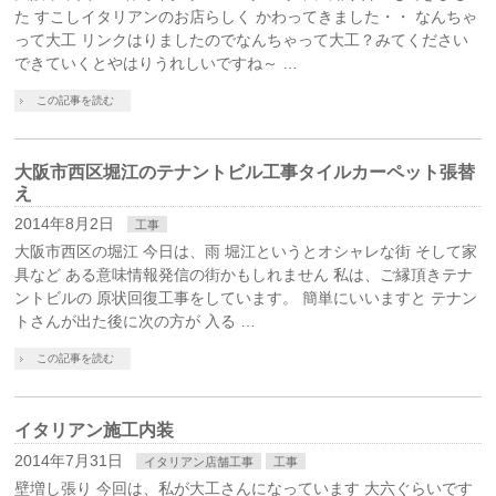
た すこしイタリアンのお店らしく かわってきました・・ なんちゃ
って大工 リンクはりましたのでなんちゃって大工？みてください
できていくとやはりうれしいですね～ …
この記事を読む
大阪市西区堀江のテナントビル工事タイルカーペット張替
え
2014年8月2日
工事
大阪市西区の堀江 今日は、雨 堀江というとオシャレな街 そして家
具など ある意味情報発信の街かもしれません 私は、ご縁頂きテナ
ントビルの 原状回復工事をしています。 簡単にいいますと テナン
トさんが出た後に次の方が 入る …
この記事を読む
イタリアン施工内装
2014年7月31日
イタリアン店舗工事
工事
壁増し張り 今回は、私が大工さんになっています 大六ぐらいです