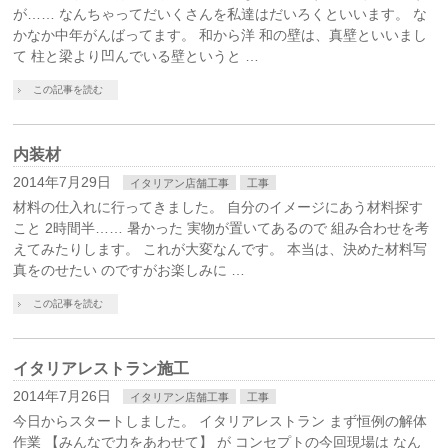
が…… なんちゃってだいくさんを私達はだいろくといいます。 な
かなか中年がんばってます。 和から洋 和の壁は、真壁といいまし
て 柱と梁より凹んでいる壁というと …
この記事を読む
内装材
2014年7月29日
イタリアン店舗工事
工事
材料の仕入れに行ってきました。 自分のイメージにあう材料探す
こと 2時間半…… 暑かった 実物が置いてあるので 組み合わせを考
えてみたりします。 これが大変なんです。 本当は、決めた材料写
真をのせたい のですがお楽しみに …
この記事を読む
イタリアレストラン施工
2014年7月26日
イタリアン店舗工事
工事
今日からスタートしました。 イタリアレストラン まず恒例の解体
作業 【みんなで力をあわせて】 が コンセプトの今回現場は なん