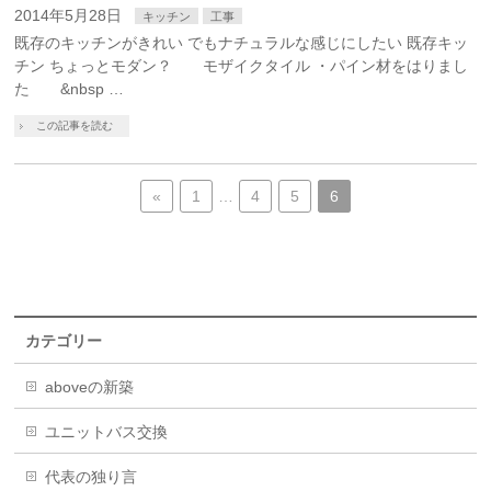
2014年5月28日
キッチン
工事
既存のキッチンがきれい でもナチュラルな感じにしたい 既存キッ
チン ちょっとモダン？ モザイクタイル ・パイン材をはりまし
た &nbsp …
この記事を読む
«
1
…
4
5
6
カテゴリー
aboveの新築
ユニットバス交換
代表の独り言