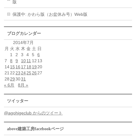
版
保護中: かわら版（お盆休み号）Web版
ブログカレンダー
2014年7月
月
火
水
木
金
土
日
1
2
3
4
5
6
7
8
9
10
11
12
13
14
15
16
17
18
19
20
21
22
23
24
25
26
27
28
29
30
31
« 6月
8月 »
ツイッター
@agohigeclub からのツイート
above建築工房facebookページ