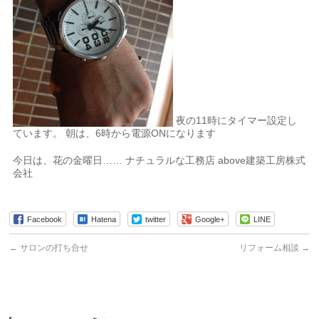
夜の11時にタイマー設定し
ています。 朝は、6時から電源ONになります
今日は、花の金曜日…… ナチュラルな工務店 above建築工房株式
会社
Facebook
Hatena
twitter
Google+
LINE
←
サロンの打ち合せ
リフォーム相談
→