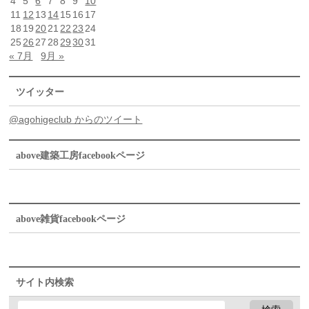
4
5
6
7
8
9
10
11
12
13
14
15
16
17
18
19
20
21
22
23
24
25
26
27
28
29
30
31
« 7月
9月 »
ツイッター
@agohigeclub からのツイート
above建築工房facebookページ
above雑貨facebookページ
サイト内検索