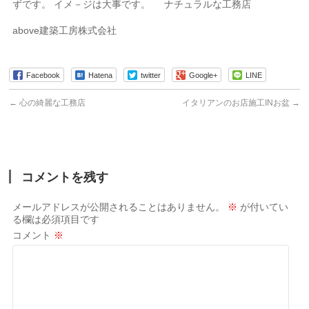
ずです。 イメ－ジは大事です。 ナチュラルな工務店
above建築工房株式会社
Facebook
Hatena
twitter
Google+
LINE
←
心の綺麗な工務店
イタリアンのお店施工INお盆
→
コメントを残す
メールアドレスが公開されることはありません。
※
が付いてい
る欄は必須項目です
コメント
※