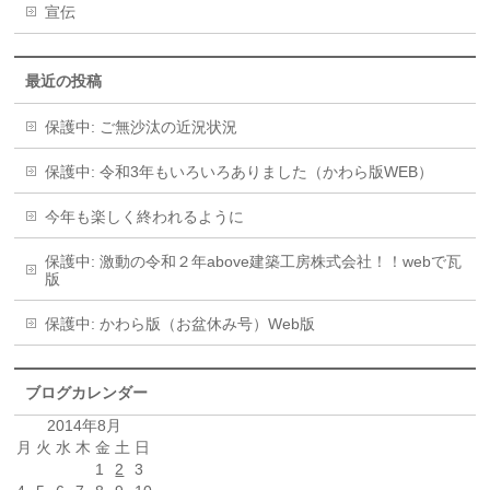
宣伝
最近の投稿
保護中: ご無沙汰の近況状況
保護中: 令和3年もいろいろありました（かわら版WEB）
今年も楽しく終われるように
保護中: 激動の令和２年above建築工房株式会社！！webで瓦
版
保護中: かわら版（お盆休み号）Web版
ブログカレンダー
2014年8月
月
火
水
木
金
土
日
1
2
3