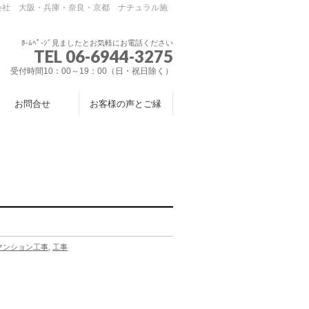
会社 大阪・兵庫・奈良・京都 ナチュラル施
ﾎ-ﾑﾍﾟ-ｼﾞ見ましたとお気軽にお電話ください
TEL 06-6944-3275
受付時間10：00～19：00（日・祝日除く）
お問合せ
お客様の声とご縁
マンション工事
,
工事