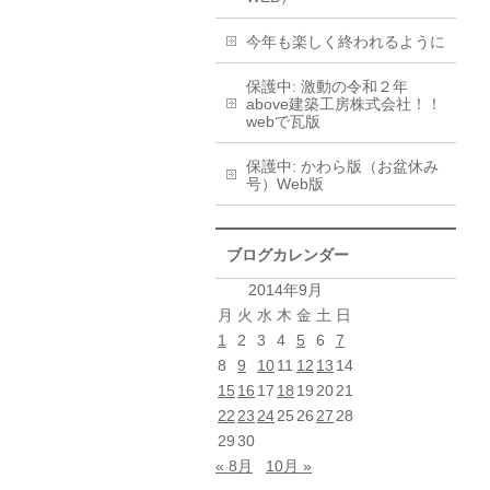
今年も楽しく終われるように
保護中: 激動の令和２年
above建築工房株式会社！！
webで瓦版
保護中: かわら版（お盆休み
号）Web版
ブログカレンダー
2014年9月
月
火
水
木
金
土
日
1
2
3
4
5
6
7
8
9
10
11
12
13
14
15
16
17
18
19
20
21
22
23
24
25
26
27
28
29
30
« 8月
10月 »