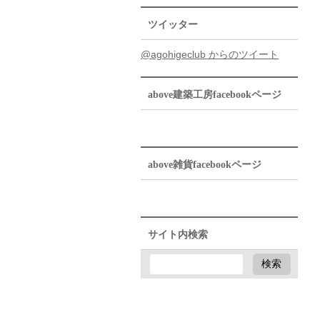
ツイッター
@agohigeclub からのツイート
above建築工房facebookページ
above雑貨facebookページ
サイト内検索