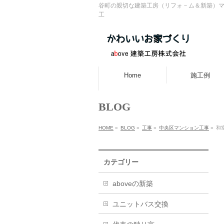
谷町の親切な建築工房（リフォ－ム＆新築）マ
工
Home
施工例
BLOG
HOME
»
BLOG
»
工事
»
中央区マンション工事
»
和
カテゴリー
aboveの新築
ユニットバス交換