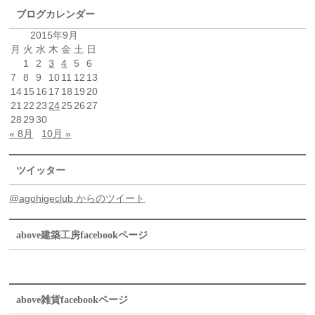
ブログカレンダー
2015年9月
月
火
水
木
金
土
日
1
2
3
4
5
6
7
8
9
10
11
12
13
14
15
16
17
18
19
20
21
22
23
24
25
26
27
28
29
30
« 8月
10月 »
ツイッター
@agohigeclub からのツイート
above建築工房facebookページ
above雑貨facebookページ