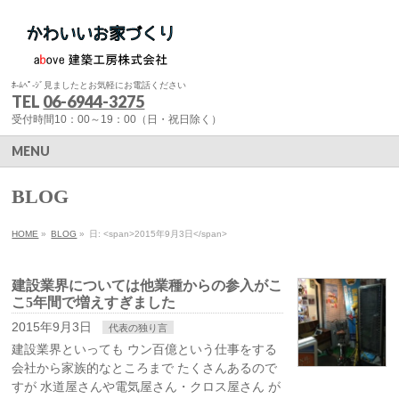
ﾎ-ﾑﾍﾟ-ｼﾞ見ましたとお気軽にお電話ください
TEL
06-6944-3275
受付時間10：00～19：00（日・祝日除く）
MENU
BLOG
HOME
»
BLOG
»
日: <span>2015年9月3日</span>
建設業界については他業種からの参入がこ
こ5年間で増えすぎました
2015年9月3日
代表の独り言
建設業界といっても ウン百億という仕事をする
会社から家族的なところまで たくさんあるので
すが 水道屋さんや電気屋さん・クロス屋さん が