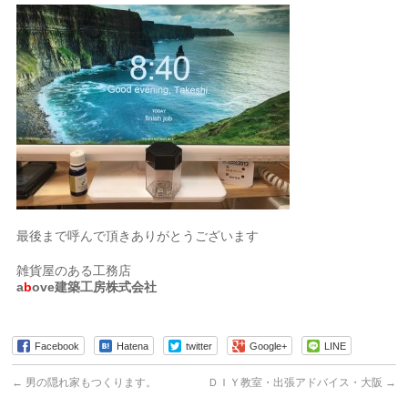
最後まで呼んで頂きありがとうございます
雑貨屋のある工務店
a
b
ove建築工房株式会社
Facebook
Hatena
twitter
Google+
LINE
←
男の隠れ家もつくります。
ＤＩＹ教室・出張アドバイス・大阪
→