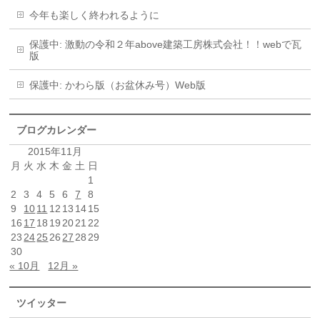
今年も楽しく終われるように
保護中: 激動の令和２年above建築工房株式会社！！webで瓦
版
保護中: かわら版（お盆休み号）Web版
ブログカレンダー
2015年11月
月
火
水
木
金
土
日
1
2
3
4
5
6
7
8
9
10
11
12
13
14
15
16
17
18
19
20
21
22
23
24
25
26
27
28
29
30
« 10月
12月 »
ツイッター