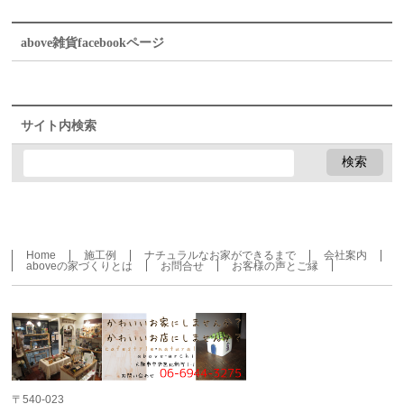
above雑貨facebookページ
サイト内検索
Home
施工例
ナチュラルなお家ができるまで
会社案内
aboveの家づくりとは
お問合せ
お客様の声とご縁
〒540-023