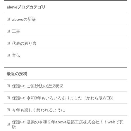
aboveブログカテゴリ
aboveの新築
工事
代表の独り言
宣伝
最近の投稿
保護中: ご無沙汰の近況状況
保護中: 令和3年もいろいろありました（かわら版WEB）
今年も楽しく終われるように
保護中: 激動の令和２年above建築工房株式会社！！webで瓦
版