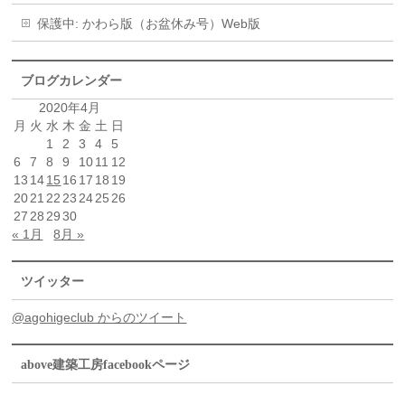
保護中: かわら版（お盆休み号）Web版
ブログカレンダー
2020年4月
月
火
水
木
金
土
日
1
2
3
4
5
6
7
8
9
10
11
12
13
14
15
16
17
18
19
20
21
22
23
24
25
26
27
28
29
30
« 1月
8月 »
ツイッター
@agohigeclub からのツイート
above建築工房facebookページ