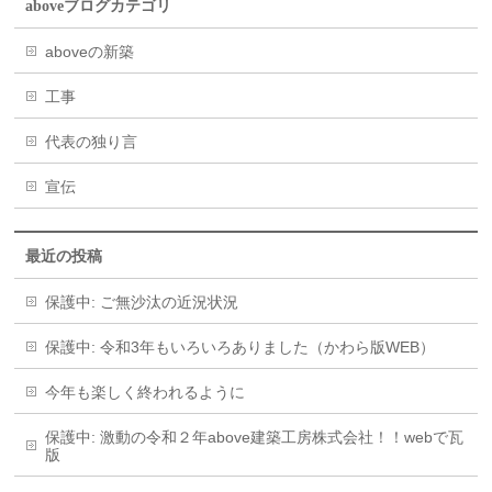
aboveブログカテゴリ
aboveの新築
工事
代表の独り言
宣伝
最近の投稿
保護中: ご無沙汰の近況状況
保護中: 令和3年もいろいろありました（かわら版WEB）
今年も楽しく終われるように
保護中: 激動の令和２年above建築工房株式会社！！webで瓦
版