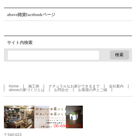
above雑貨facebookページ
サイト内検索
Home
施工例
ナチュラルなお家ができるまで
会社案内
aboveの家づくりとは
お問合せ
お客様の声とご縁
〒540-023