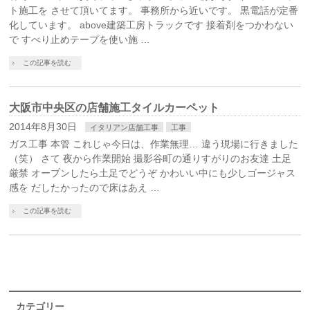
ト施工を させて頂いてます。 事務所から近いです。 黒電話が定番
化しています。 above建築工房トラックです 接着剤をつかわない
で すべり止めテープを使い施 …
この記事を読む
大阪市中央区の店舗施工タイルカーペット
2014年8月30日
イタリアン店舗工事
工事
ガス工事 本管 これじゃ今日は、作業無理… 違う現場に行きました
（笑） さて 夜から作業開始 撮影谷町の通りすがりのお友達 土足
厳禁 オープンしたら土足でどうぞ かわいい中にも少しゴージャス
感を だしたかったので床はあえ …
この記事を読む
カテゴリー