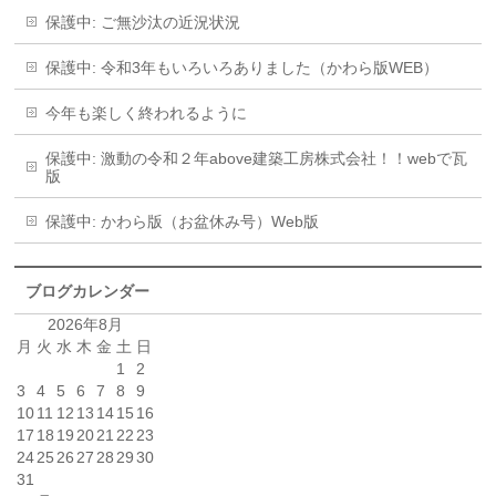
保護中: ご無沙汰の近況状況
保護中: 令和3年もいろいろありました（かわら版WEB）
今年も楽しく終われるように
保護中: 激動の令和２年above建築工房株式会社！！webで瓦
版
保護中: かわら版（お盆休み号）Web版
ブログカレンダー
2026年8月
月
火
水
木
金
土
日
1
2
3
4
5
6
7
8
9
10
11
12
13
14
15
16
17
18
19
20
21
22
23
24
25
26
27
28
29
30
31