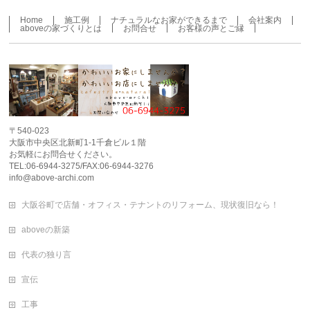
Home
施工例
ナチュラルなお家ができるまで
会社案内
aboveの家づくりとは
お問合せ
お客様の声とご縁
〒540-023
大阪市中央区北新町1-1千倉ビル１階
お気軽にお問合せください。
TEL:06-6944-3275/FAX:06-6944-3276
info@above-archi.com
大阪谷町で店舗・オフィス・テナントのリフォーム、現状復旧なら！
aboveの新築
代表の独り言
宣伝
工事