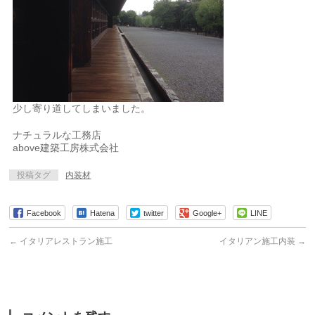
少し寄り道してしまいました。
ナチュラルな工務店
above建築工房株式会社
投稿タグ
内装材
Facebook
Hatena
twitter
Google+
LINE
←
イタリアレストラン施工
イタリアン施工内装
→