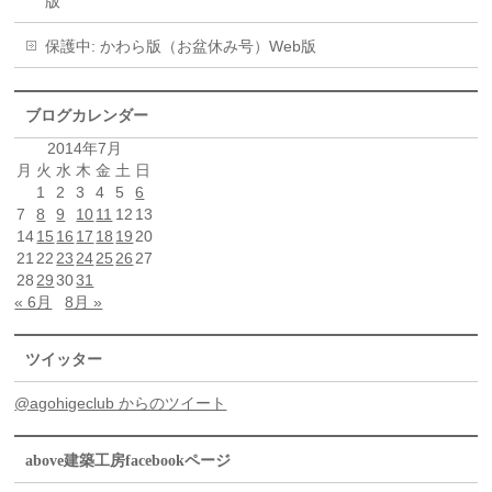
版
保護中: かわら版（お盆休み号）Web版
ブログカレンダー
2014年7月
月
火
水
木
金
土
日
1
2
3
4
5
6
7
8
9
10
11
12
13
14
15
16
17
18
19
20
21
22
23
24
25
26
27
28
29
30
31
« 6月
8月 »
ツイッター
@agohigeclub からのツイート
above建築工房facebookページ