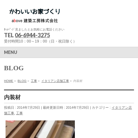
ﾎ-ﾑﾍﾟ-ｼﾞ見ましたとお気軽にお電話ください
TEL
06-6944-3275
受付時間10：00～19：00（日・祝日除く）
MENU
BLOG
HOME
»
BLOG
»
工事
»
イタリアン店舗工事
»
内装材
内装材
投稿日 : 2014年7月29日
最終更新日時 : 2014年7月29日
カテゴリー :
イタリアン店
舗工事
,
工事