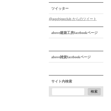
ツイッター
@agohigeclub からのツイート
above建築工房facebookページ
above雑貨facebookページ
サイト内検索