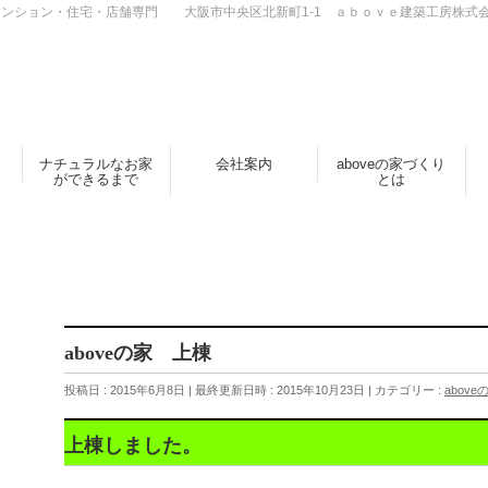
ンション・住宅・店舗専門 大阪市中央区北新町1-1 ａｂｏｖｅ建築工房株式
ナチュラルなお家
会社案内
aboveの家づくり
ができるまで
とは
aboveの家 上棟
投稿日 : 2015年6月8日
最終更新日時 : 2015年10月23日
カテゴリー :
above
上棟しました。