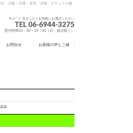
会社 大阪・兵庫・奈良・京都 ナチュラル施
ﾎ-ﾑﾍﾟ-ｼﾞ見ましたとお気軽にお電話ください
TEL 06-6944-3275
受付時間10：00～19：00（日・祝日除く）
お問合せ
お客様の声とご縁
の新築