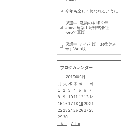
今年も楽しく終われるように
保護中: 激動の令和２年
above建築工房株式会社！！
webで瓦版
保護中: かわら版（お盆休み
号）Web版
ブログカレンダー
2015年6月
月
火
水
木
金
土
日
1
2
3
4
5
6
7
8
9
10
11
12
13
14
15
16
17
18
19
20
21
22
23
24
25
26
27
28
29
30
« 5月
7月 »