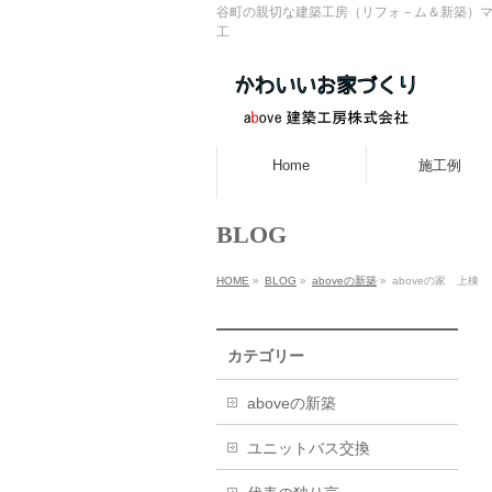
谷町の親切な建築工房（リフォ－ム＆新築）マ
工
Home
施工例
BLOG
HOME
»
BLOG
»
aboveの新築
»
aboveの家 上棟
カテゴリー
aboveの新築
ユニットバス交換