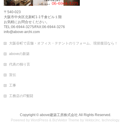
〒540-023
大阪市中央区北新町1-1千倉ビル１階
お気軽にお問合せください。
TEL:06-6944-3275/FAX:06-6944-3276
info@above-archi.com
大阪谷町で店舗・オフィス・テナントのリフォーム、現状復旧なら！
aboveの新築
代表の独り言
宣伝
工事
工務店のIT奮闘
Copyright ©
above建築工房株式会社
All Rights Reserved.
Powered by
WordPress
&
BizVektor Theme
by
Vektor,Inc.
technology.