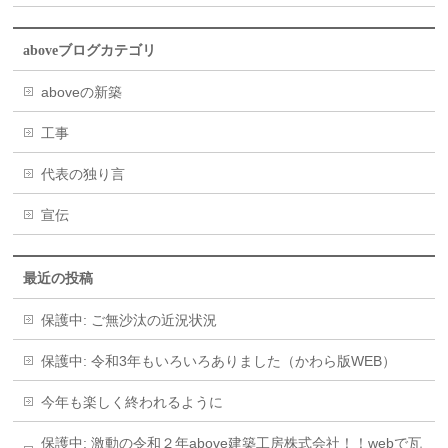
aboveブログカテゴリ
aboveの新築
工事
代表の独り言
宣伝
最近の投稿
保護中: ご無沙汰の近況状況
保護中: 令和3年もいろいろありました（かわら版WEB）
今年も楽しく終われるように
保護中: 激動の令和２年above建築工房株式会社！！webで瓦