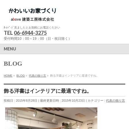
ﾎ-ﾑﾍﾟ-ｼﾞ見ましたとお気軽にお電話ください
TEL
06-6944-3275
受付時間10：00～19：00（日・祝日除く）
MENU
BLOG
HOME
»
BLOG
»
代表の独り言
»
飾る洋書はインテリアに最適ですね。
飾る洋書はインテリアに最適ですね。
投稿日 : 2015年8月28日
最終更新日時 : 2015年10月23日
カテゴリー :
代表の独り言