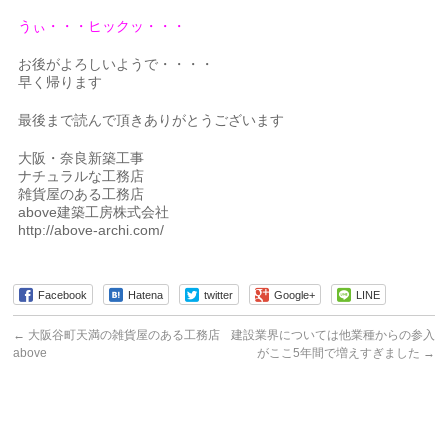
うぃ・・・ヒックッ・・・
お後がよろしいようで・・・・
早く帰ります
最後まで読んで頂きありがとうございます
大阪・奈良新築工事
ナチュラルな工務店
雑貨屋のある工務店
above建築工房株式会社
http://above-archi.com/
Facebook
Hatena
twitter
Google+
LINE
←
大阪谷町天満の雑貨屋のある工務店
建設業界については他業種からの参入
above
がここ5年間で増えすぎました
→