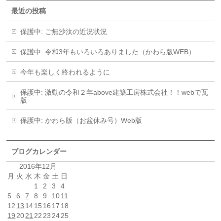
最近の投稿
保護中: ご無沙汰の近況状況
保護中: 令和3年もいろいろありました（かわら版WEB）
今年も楽しく終われるように
保護中: 激動の令和２年above建築工房株式会社！！webで瓦
版
保護中: かわら版（お盆休み号）Web版
ブログカレンダー
2016年12月
月
火
水
木
金
土
日
1
2
3
4
5
6
7
8
9
10
11
12
13
14
15
16
17
18
19
20
21
22
23
24
25