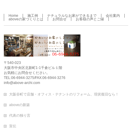
Home
施工例
ナチュラルなお家ができるまで
会社案内
aboveの家づくりとは
お問合せ
お客様の声とご縁
〒540-023
大阪市中央区北新町1-1千倉ビル１階
お気軽にお問合せください。
TEL:06-6944-3275/FAX:06-6944-3276
info@above-archi.com
大阪谷町で店舗・オフィス・テナントのリフォーム、現状復旧なら！
aboveの新築
代表の独り言
宣伝