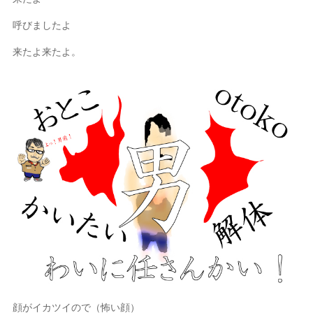
呼びましたよ
来たよ来たよ。
顔がイカツイので（怖い顔）