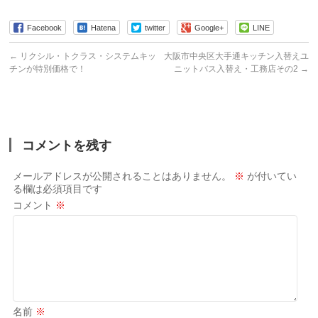
Facebook
Hatena
twitter
Google+
LINE
←
リクシル・トクラス・システムキッ
大阪市中央区大手通キッチン入替えユ
チンが特別価格で！
ニットバス入替え・工務店その2
→
コメントを残す
メールアドレスが公開されることはありません。
※
が付いてい
る欄は必須項目です
コメント
※
名前
※