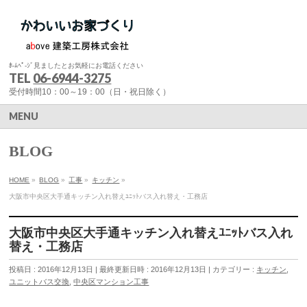
ﾎ-ﾑﾍﾟ-ｼﾞ見ましたとお気軽にお電話ください
TEL
06-6944-3275
受付時間10：00～19：00（日・祝日除く）
MENU
BLOG
HOME
»
BLOG
»
工事
»
キッチン
»
大阪市中央区大手通キッチン入れ替えﾕﾆｯﾄバス入れ替え・工務店
大阪市中央区大手通キッチン入れ替えﾕﾆｯﾄバス入れ
替え・工務店
投稿日 : 2016年12月13日
最終更新日時 : 2016年12月13日
カテゴリー :
キッチン
,
ユニットバス交換
,
中央区マンション工事